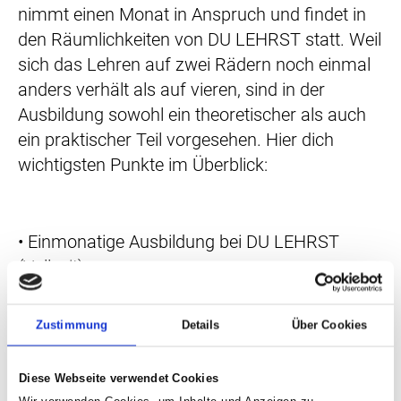
nimmt einen Monat in Anspruch und findet in
den Räumlichkeiten von DU LEHRST statt. Weil
sich das Lehren auf zwei Rädern noch einmal
anders verhält als auf vieren, sind in der
Ausbildung sowohl ein theoretischer als auch
ein praktischer Teil vorgesehen. Hier dich
wichtigsten Punkte im Überblick:
• Einmonatige Ausbildung bei DU LEHRST
(Vollzeit)
• Theorie: Verkehrsverhalten, Pädagogik,
Technik & Recht speziell für die Klasse A
Zustimmung
Details
Über Cookies
• Praxis: Fahrstunden als Vorbereitung auf die
praktische Prüfung
Diese Webseite verwendet Cookies
• Abschluss: theoretische Fachkundeprüfung