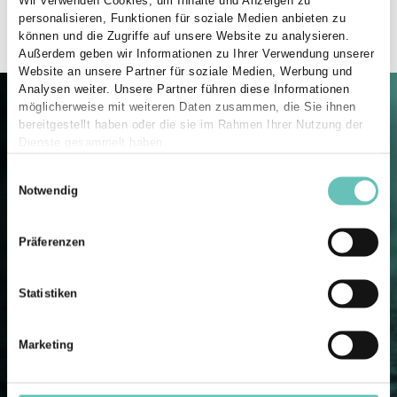
Wir verwenden Cookies, um Inhalte und Anzeigen zu
und praktische Prüfung
personalisieren, Funktionen für soziale Medien anbieten zu
können und die Zugriffe auf unsere Website zu analysieren.
Außerdem geben wir Informationen zu Ihrer Verwendung unserer
Website an unsere Partner für soziale Medien, Werbung und
Analysen weiter. Unsere Partner führen diese Informationen
möglicherweise mit weiteren Daten zusammen, die Sie ihnen
bereitgestellt haben oder die sie im Rahmen Ihrer Nutzung der
Dienste gesammelt haben.
E
Notwendig
i
n
w
Präferenzen
i
l
Statistiken
l
i
g
Marketing
AUSBILDUNGSFAHRSCHULE DU FÄHRST
u
Bei freien Kapazitäten ist es möglich,
n