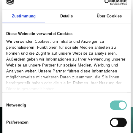
Stunden, um dich auf die praktische Prüfung
optimal vorzubereiten.
Zustimmung
Details
Über Cookies
• zweimonatiger Lehrgang bei DU LEHRST
(Vollzeit)
Diese Webseite verwendet Cookies
• Theorie: Verkehrsverhalten, Pädagogik,
Wir verwenden Cookies, um Inhalte und Anzeigen zu
Technik & Recht speziell auf die Klasse C/CE
personalisieren, Funktionen für soziale Medien anbieten zu
zugeschnitten
können und die Zugriffe auf unsere Website zu analysieren.
Außerdem geben wir Informationen zu Ihrer Verwendung unserer
• Praxis: Fahrstunden als Vorbereitung auf die
Website an unsere Partner für soziale Medien, Werbung und
praktische Prüfung
Analysen weiter. Unsere Partner führen diese Informationen
möglicherweise mit weiteren Daten zusammen, die Sie ihnen
• Abschluss: theoretische Fachkundeprüfung
bereitgestellt haben oder die sie im Rahmen Ihrer Nutzung der
und praktische Fahr-Prüfung
Dienste gesammelt haben.
E
Notwendig
i
n
w
Präferenzen
i